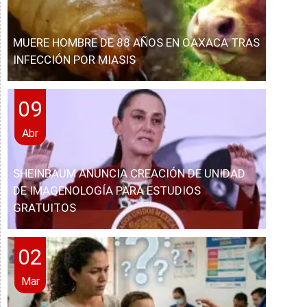
MUERE HOMBRE DE 88 AÑOS EN OAXACA TRAS
INFECCIÓN POR MIASIS
09
Abr
SHEINBAUM ANUNCIA CREACIÓN DE UNIDAD
DE IMAGENOLOGÍA PARA ESTUDIOS
GRATUITOS
02
Mar