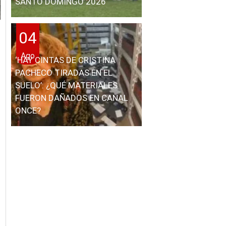
SANTO DOMINGO 2026
04
Ago
‘HAY CINTAS DE CRISTINA
PACHECO TIRADAS EN EL
SUELO’: ¿QUÉ MATERIALES
FUERON DAÑADOS EN CANAL
ONCE?