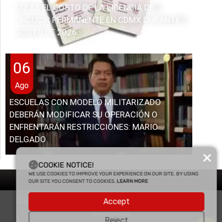
ESTE ES EL COSTO DE LA LICENCIA DE
CONDUCIR PERMANENTE EN CDMX DURANTE
AGOSTO DE 2026
06
Ago
ESCUELAS CON MODELO MILITARIZADO
DEBERÁN MODIFICAR SU OPERACIÓN O
ENFRENTARÁN RESTRICCIONES: MARIO
DELGADO
COOKIE NOTICE!
WE USE COOKIES TO IMPROVE YOUR EXPERIENCE ON OUR SITE. BY USING
OUR SITE YOU CONSENT TO COOKIES.
LEARN MORE
Copyright © 2025 Enfasis Comunicaciones. Derechos
Accept
Reservados.
Reject