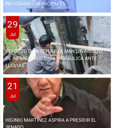
PROGRAMAS MUNICIPALES
29
Jul
TEPOTZOTLÁN REFUERZA MANTENIMIENTO
DE INFRAESTRUCTURA HIDRÁULICA ANTE
LLUVIAS
21
Jul
HIGINIO MARTÍNEZ ASPIRA A PRESIDIR EL
SENADO