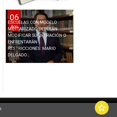
06
ESCUELAS CON MODELO
Ago
MILITARIZADO DEBERÁN
MODIFICAR SU OPERACIÓN O
ENFRENTARÁN
RESTRICCIONES: MARIO
DELGADO
.