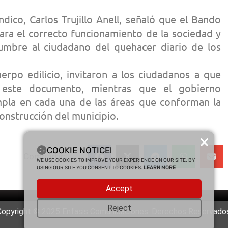
dico, Carlos Trujillo Anell, señaló que el Bando
ara el correcto funcionamiento de la sociedad y
umbre al ciudadano del quehacer diario de los
erpo edilicio, invitaron a los ciudadanos a que
 este documento, mientras que el gobierno
pla en cada una de las áreas que conforman la
construcción del municipio.
COOKIE NOTICE!
Compartir:
WE USE COOKIES TO IMPROVE YOUR EXPERIENCE ON OUR SITE. BY
USING OUR SITE YOU CONSENT TO COOKIES.
LEARN MORE
Accept
Reject
Copyright © 2025 Enfasis Comunicaciones. Derechos Reservados