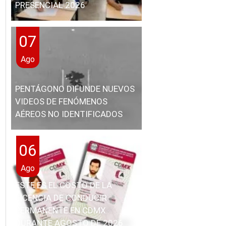
PRESENCIAL 2026
07
Ago
PENTÁGONO DIFUNDE NUEVOS
VIDEOS DE FENÓMENOS
AÉREOS NO IDENTIFICADOS
06
Ago
ESTE ES EL COSTO DE LA
LICENCIA DE CONDUCIR
PERMANENTE EN CDMX
DURANTE AGOSTO DE 2026