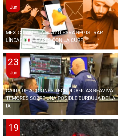
Jun
MÉXICO AMPLÍA PLAZO PARA REGISTRAR
LÍNEAS CELULARES CON LA CURP
23
Jun
CAÍDA DE ACCIONES TECNOLÓGICAS REAVIVA
TEMORES SOBRE UNA POSIBLE BURBUJA DE LA
IA
19