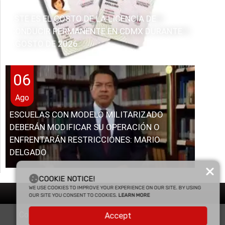
ESTE ES EL COSTO DE LA LICENCIA DE
CONDUCIR PERMANENTE EN CDMX DURANTE
AGOSTO DE 2026
06
Ago
ESCUELAS CON MODELO MILITARIZADO
DEBERÁN MODIFICAR SU OPERACIÓN O
ENFRENTARÁN RESTRICCIONES: MARIO
DELGADO
COOKIE NOTICE!
WE USE COOKIES TO IMPROVE YOUR EXPERIENCE ON OUR SITE. BY USING
OUR SITE YOU CONSENT TO COOKIES.
LEARN MORE
Copyright © 2025 Enfasis Comunicaciones. Derechos
Accept