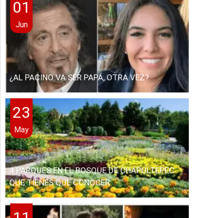
01
Jun
¿AL PACINO VA SER PAPÁ, OTRA VEZ?
23
May
4 PARQUES EN EL BOSQUE DE CHAPULTEPEC
QUE TIENES QUE CONOCER
11