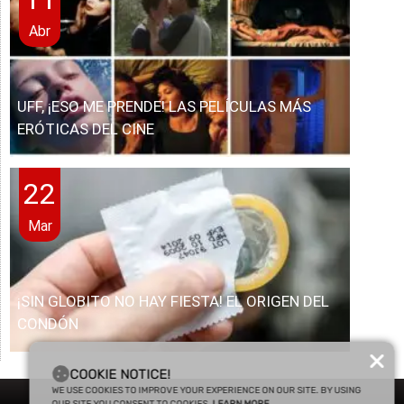
Abr
UFF, ¡ESO ME PRENDE! LAS PELÍCULAS MÁS
ERÓTICAS DEL CINE
22
Mar
¡SIN GLOBITO NO HAY FIESTA! EL ORIGEN DEL
CONDÓN
COOKIE NOTICE!
WE USE COOKIES TO IMPROVE YOUR EXPERIENCE ON OUR SITE. BY USING
OUR SITE YOU CONSENT TO COOKIES.
LEARN MORE