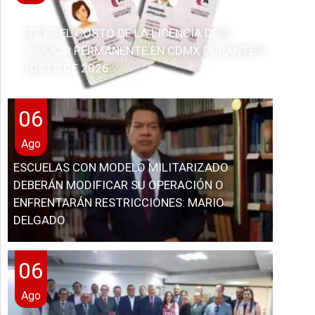
ESTE ES EL COSTO DE LA LICENCIA DE
CONDUCIR PERMANENTE EN CDMX DURANTE
AGOSTO DE 2026
06
Ago
ESCUELAS CON MODELO MILITARIZADO
DEBERÁN MODIFICAR SU OPERACIÓN O
ENFRENTARÁN RESTRICCIONES: MARIO
DELGADO
06
Ago