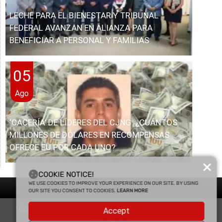
LECHE PARA EL BIENESTAR Y TRIBUNAL
FEDERAL AVANZAN EN ALIANZA PARA
BENEFICIAR A PERSONAL Y FAMILIAS
05
Ago
‘CACERÍA’ DE LÍDERES DEL CJNG: ¿CUÁNTOS
MILLONES DE DÓLARES EN RECOMPENSAS
OFRECE EU POR CADA UNO?
COOKIE NOTICE!
WE USE COOKIES TO IMPROVE YOUR EXPERIENCE ON OUR SITE. BY USING
OUR SITE YOU CONSENT TO COOKIES.
LEARN MORE
Copyright © 2025 Enfasis Comunicaciones. Derechos
Accept
Reservados.