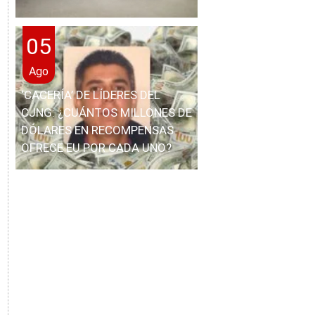
05
Ago
‘CACERÍA’ DE LÍDERES DEL
CJNG: ¿CUÁNTOS MILLONES DE
DÓLARES EN RECOMPENSAS
OFRECE EU POR CADA UNO?