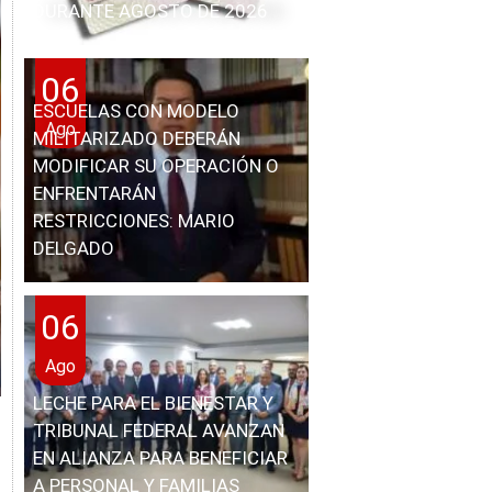
DURANTE AGOSTO DE 2026
06
ESCUELAS CON MODELO
Ago
MILITARIZADO DEBERÁN
MODIFICAR SU OPERACIÓN O
ENFRENTARÁN
RESTRICCIONES: MARIO
DELGADO
06
Ago
LECHE PARA EL BIENESTAR Y
TRIBUNAL FEDERAL AVANZAN
EN ALIANZA PARA BENEFICIAR
A PERSONAL Y FAMILIAS