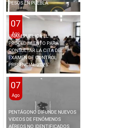
PESOS EN PUEBLA
07
Ago
UNAM PUBLICA EL
PROCEDIMIENTO PARA
CONSULTAR LA CITA DEL
EXAMEN DE CONTROL
PRESENCIAL 2026
07
Ago
PENTÁGONO DIFUNDE NUEVOS
VIDEOS DE FENÓMENOS
AÉREOS NO IDENTIFICADOS