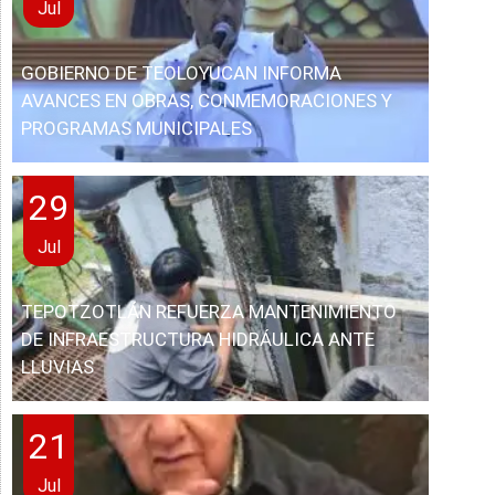
Jul
GOBIERNO DE TEOLOYUCAN INFORMA
AVANCES EN OBRAS, CONMEMORACIONES Y
PROGRAMAS MUNICIPALES
29
Jul
TEPOTZOTLÁN REFUERZA MANTENIMIENTO
DE INFRAESTRUCTURA HIDRÁULICA ANTE
LLUVIAS
21
Jul