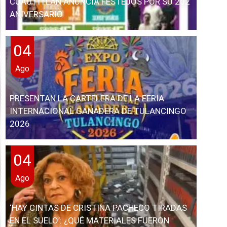
CUAUTITLÁN ANUNCIA FESTEJOS POR SU 202
ANIVERSARIO
04
Ago
PRESENTAN LA CARTELERA DE LA FERIA
INTERNACIONAL GANADERA DE TULANCINGO
2026
04
Ago
‘HAY CINTAS DE CRISTINA PACHECO TIRADAS
EN EL SUELO’: ¿QUÉ MATERIALES FUERON