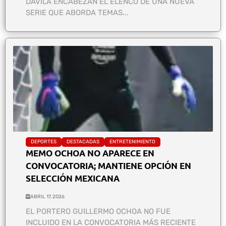
DÁVILA ENCABEZAN EL ELENCO DE UNA NUEVA
SERIE QUE ABORDA TEMAS...
DEPORTES
DESTACADAS
ENTRETENIMIENTO
MEMO OCHOA NO APARECE EN
CONVOCATORIA; MANTIENE OPCIÓN EN
SELECCIÓN MEXICANA
ABRIL 17, 2026
EL PORTERO GUILLERMO OCHOA NO FUE
INCLUIDO EN LA CONVOCATORIA MÁS RECIENTE