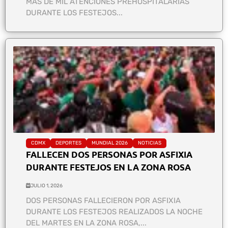
MÁS DE MIL ATENCIONES PREHOSPITALARIAS
DURANTE LOS FESTEJOS...
CDMX
DEPORTES
MUNDIAL 2026
NOTICIAS
FALLECEN DOS PERSONAS POR ASFIXIA
DURANTE FESTEJOS EN LA ZONA ROSA
JULIO 1, 2026
DOS PERSONAS FALLECIERON POR ASFIXIA
DURANTE LOS FESTEJOS REALIZADOS LA NOCHE
DEL MARTES EN LA ZONA ROSA,...