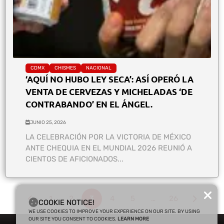
CDMX
CHISMES
NACIONAL
‘AQUÍ NO HUBO LEY SECA’: ASÍ OPERÓ LA
VENTA DE CERVEZAS Y MICHELADAS ‘DE
CONTRABANDO’ EN EL ÁNGEL.
JUNIO 25, 2026
LA CELEBRACIÓN POR LA VICTORIA DE MÉXICO
ANTE CHEQUIA EN EL MUNDIAL 2026 REUNIÓ A
CIENTOS DE AFICIONADOS...
1
2
3
4
5
…
26
COOKIE NOTICE!
WE USE COOKIES TO IMPROVE YOUR EXPERIENCE ON OUR SITE. BY USING
OUR SITE YOU CONSENT TO COOKIES.
LEARN MORE