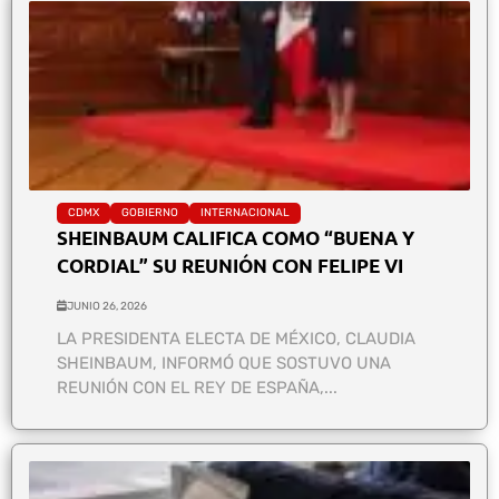
CDMX
GOBIERNO
INTERNACIONAL
SHEINBAUM CALIFICA COMO “BUENA Y
CORDIAL” SU REUNIÓN CON FELIPE VI
JUNIO 26, 2026
LA PRESIDENTA ELECTA DE MÉXICO, CLAUDIA
SHEINBAUM, INFORMÓ QUE SOSTUVO UNA
REUNIÓN CON EL REY DE ESPAÑA,...