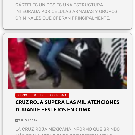
CÁRTELES UNIDOS ES UNA ESTRUCTURA
INTEGRADA POR CÉLULAS ARMADAS Y GRUPOS
CRIMINALES QUE OPERAN PRINCIPALMENTE...
CDMX
SALUD
SEGURIDAD
CRUZ ROJA SUPERA LAS MIL ATENCIONES
DURANTE FESTEJOS EN CDMX
JULIO 1, 2026
LA CRUZ ROJA MEXICANA INFORMÓ QUE BRINDÓ