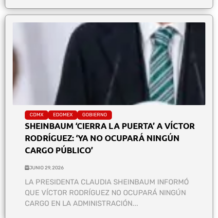
CDMX
EDOMEX
GOBIERNO
SHEINBAUM ‘CIERRA LA PUERTA’ A VÍCTOR
RODRÍGUEZ: ‘YA NO OCUPARÁ NINGÚN
CARGO PÚBLICO’
JUNIO 29, 2026
LA PRESIDENTA CLAUDIA SHEINBAUM INFORMÓ
QUE VÍCTOR RODRÍGUEZ NO OCUPARÁ NINGÚN
CARGO EN LA ADMINISTRACIÓN...