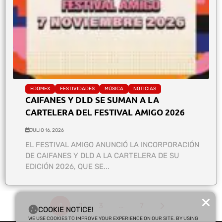
EDOMEX
FESTIVIDADES
MÚSICA
NOTICIAS
CAIFANES Y DLD SE SUMAN A LA
CARTELERA DEL FESTIVAL AMIGO 2026
JULIO 16, 2026
EL FESTIVAL AMIGO ANUNCIÓ LA INCORPORACIÓN
DE CAIFANES Y DLD A LA CARTELERA DE SU
EDICIÓN 2026, QUE SE...
1
2
3
…
7
COOKIE NOTICE!
WE USE COOKIES TO IMPROVE YOUR EXPERIENCE ON OUR SITE. BY USING