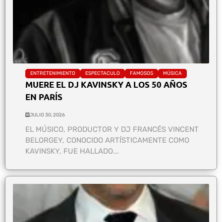
ENTRETENIMIENTO
ESPECTACULO
FAMOSOS
MÚSICA
MUERE EL DJ KAVINSKY A LOS 50 AÑOS
EN PARÍS
JULIO 30, 2026
EL MÚSICO, PRODUCTOR Y DJ FRANCÉS VINCENT
BELORGEY, CONOCIDO ARTÍSTICAMENTE COMO
KAVINSKY, FUE HALLADO...