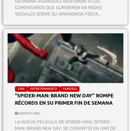
GEORGINA RODRÍGUEZ RESPONDIÓ A LOS
COMENTARIOS QUE SURGIERON EN REDES
SOCIALES SOBRE SU APARIENCIA FÍSICA...
CINE
ENTRETENIMIENTO
FAMOSOS
“SPIDER-MAN: BRAND NEW DAY” ROMPE
RÉCORDS EN SU PRIMER FIN DE SEMANA
AGOSTO 3, 2026
LA NUEVA PELÍCULA DE SPIDER-MAN, SPIDER-
MAN: BRAND NEW DAY, SE CONVIRTIÓ EN UNO DE