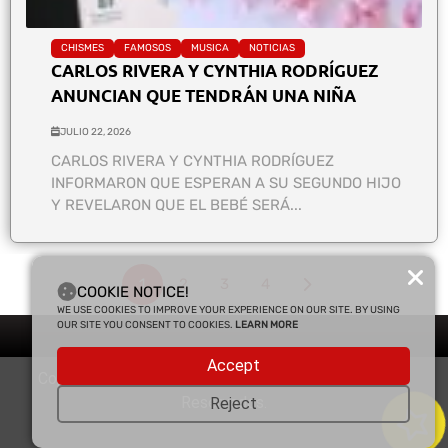
CHISMES
FAMOSOS
MUSICA
NOTICIAS
CARLOS RIVERA Y CYNTHIA RODRÍGUEZ
ANUNCIAN QUE TENDRÁN UNA NIÑA
JULIO 22, 2026
CARLOS RIVERA Y CYNTHIA RODRÍGUEZ
INFORMARON QUE ESPERAN A SU SEGUNDO HIJO
Y REVELARON QUE EL BEBÉ SERÁ...
1
2
3
4
COOKIE NOTICE!
WE USE COOKIES TO IMPROVE YOUR EXPERIENCE ON OUR SITE. BY USING
OUR SITE YOU CONSENT TO COOKIES.
LEARN MORE
Accept
Copyright © 2025 Enfasis Comunicaciones. Derechos
Reservados.
Reject