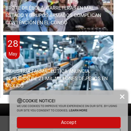
BROTE DE ÉBOLA: CARRETERAS EN MAL
ESTADO Y GRUPOS ARMADOS COMPLICAN
CONTENCIÓN EN EL CONGO
28
May
INDUSTRIA FARMACÉUTICA ANUNCIA
INVERSIÓN DE 21 MIL MILLONES DE PESOS EN
MÉXICO
COOKIE NOTICE!
WE USE COOKIES TO IMPROVE YOUR EXPERIENCE ON OUR SITE. BY USING
OUR SITE YOU CONSENT TO COOKIES.
LEARN MORE
Copyright © 2025 Enfasis Comunicaciones. Derechos
Accept
Reservados.