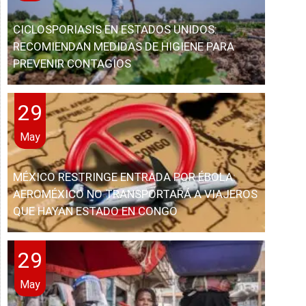
CICLOSPORIASIS EN ESTADOS UNIDOS:
RECOMIENDAN MEDIDAS DE HIGIENE PARA
PREVENIR CONTAGIOS
29
May
MÉXICO RESTRINGE ENTRADA POR ÉBOLA:
AEROMÉXICO NO TRANSPORTARÁ A VIAJEROS
QUE HAYAN ESTADO EN CONGO
29
May