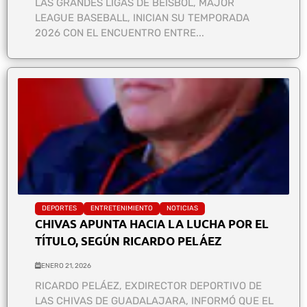
LAS GRANDES LIGAS DE BÉISBOL, MAJOR
LEAGUE BASEBALL, INICIAN SU TEMPORADA
2026 CON EL ENCUENTRO ENTRE...
DEPORTES
ENTRETENIMIENTO
NOTICIAS
CHIVAS APUNTA HACIA LA LUCHA POR EL
TÍTULO, SEGÚN RICARDO PELÁEZ
ENERO 21, 2026
RICARDO PELÁEZ, EXDIRECTOR DEPORTIVO DE
LAS CHIVAS DE GUADALAJARA, INFORMÓ QUE EL