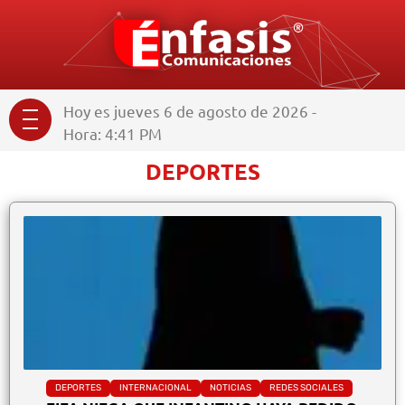
Hoy es jueves 6 de agosto de 2026 -
Hora: 4:41 PM
DEPORTES
DEPORTES
INTERNACIONAL
NOTICIAS
REDES SOCIALES