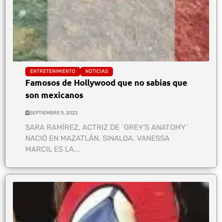
ENTRETENIMIENTO
NOTICIAS
Famosos de Hollywood que no sabias que
son mexicanos
SEPTIEMBRE 5, 2022
SARA RAMÍREZ, ACTRIZ DE `GREY’S ANATOMY´
NACIÓ EN MAZATLÁN, SINALOA. VANESSA
MARCIL ES LA...