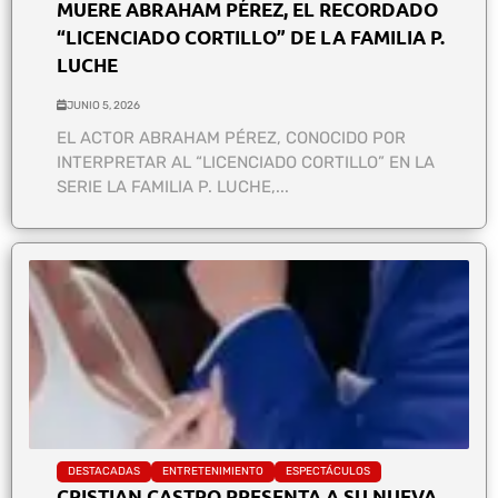
MUERE ABRAHAM PÉREZ, EL RECORDADO
“LICENCIADO CORTILLO” DE LA FAMILIA P.
LUCHE
JUNIO 5, 2026
EL ACTOR ABRAHAM PÉREZ, CONOCIDO POR
INTERPRETAR AL “LICENCIADO CORTILLO” EN LA
SERIE LA FAMILIA P. LUCHE,...
DESTACADAS
ENTRETENIMIENTO
ESPECTÁCULOS
CRISTIAN CASTRO PRESENTA A SU NUEVA