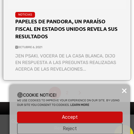
NOTICIAS
PAPELES DE PANDORA, UN PARAÍSO
FISCAL EN ESTADOS UNIDOS REVELA SUS
RESULTADOS
OCTUBRE 6, 2021
JEN PSAKI, VOCERA DE LA CASA BLANCA, DIJO
EN RESPUESTA A LAS PREGUNTAS REALIZADAS
ACERCA DE LAS REVELACIONES...
1
2
COOKIE NOTICE!
WE USE COOKIES TO IMPROVE YOUR EXPERIENCE ON OUR SITE. BY USING
OUR SITE YOU CONSENT TO COOKIES.
LEARN MORE
Accept
Copyright © 2025 Enfasis Comunicaciones. Derechos
Reservados.
Reject