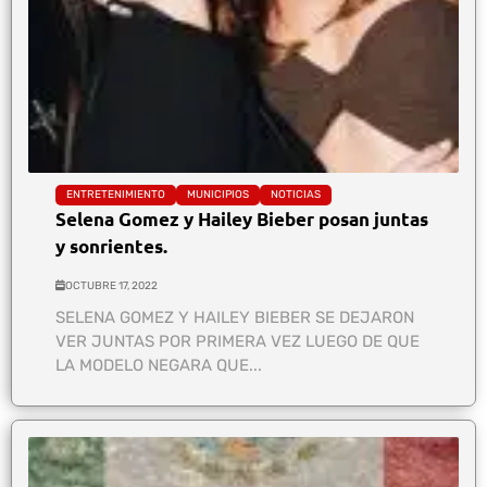
ENTRETENIMIENTO
MUNICIPIOS
NOTICIAS
Selena Gomez y Hailey Bieber posan juntas
y sonrientes.
OCTUBRE 17, 2022
SELENA GOMEZ Y HAILEY BIEBER SE DEJARON
VER JUNTAS POR PRIMERA VEZ LUEGO DE QUE
LA MODELO NEGARA QUE...