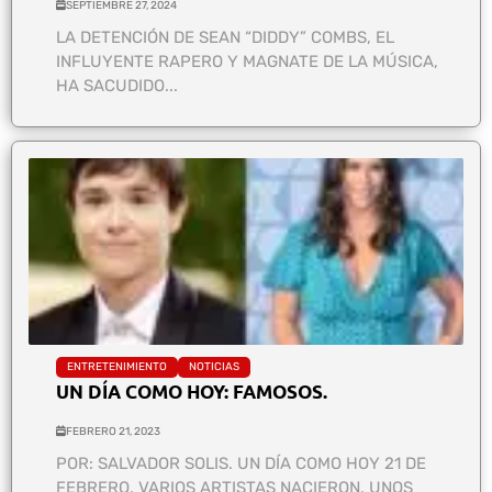
SEPTIEMBRE 27, 2024
LA DETENCIÓN DE SEAN “DIDDY” COMBS, EL
INFLUYENTE RAPERO Y MAGNATE DE LA MÚSICA,
HA SACUDIDO...
ENTRETENIMIENTO
NOTICIAS
UN DÍA COMO HOY: FAMOSOS.
FEBRERO 21, 2023
POR: SALVADOR SOLIS. UN DÍA COMO HOY 21 DE
FEBRERO, VARIOS ARTISTAS NACIERON, UNOS