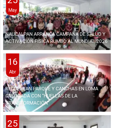
May
NAUCALPAN ARRANCA CAMPAÑA DE SALUD Y
ACTIVACIÓN FÍSICA RUMBO AL MUNDIAL 2026
16
Abr
RECUPERAN PARQUE Y CANCHAS EN LOMA
COLORADA CON “HUELLAS DE LA
TRANSFORMACIÓN”
25