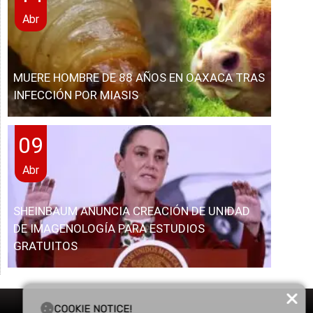
Abr
MUERE HOMBRE DE 88 AÑOS EN OAXACA TRAS
INFECCIÓN POR MIASIS
09
Abr
SHEINBAUM ANUNCIA CREACIÓN DE UNIDAD
DE IMAGENOLOGÍA PARA ESTUDIOS
GRATUITOS
COOKIE NOTICE!