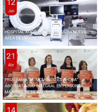
12
Jun
HOSPITAL XOCO PONE EN MARCHA NUEVA
ÁREA DE URGENCIAS
21
Abr
PROGRAMA “MI MOMENTO ES AHORA”
ABORDA SALUD INTEGRAL EN PERSONAS
MAYORES DE 55 AÑOS
14