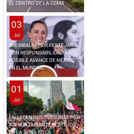
EL CENTRO DE LA CDMX
03
Jul
SHEINBAUM PIDE FESTEJAR
CON RESPONSABILIDAD ANTE
POSIBLE AVANCE DE MÉXICO
EN EL MUNDIAL
01
Jul
FALLECEN DOS PERSONAS POR
ASFIXIA DURANTE FESTEJOS
EN LA ZONA ROSA