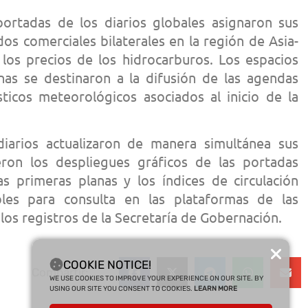
 portadas de los diarios globales asignaron sus
os comerciales bilaterales en la región de Asia-
n los precios de los hidrocarburos. Los espacios
nas se destinaron a la difusión de las agendas
sticos meteorológicos asociados al inicio de la
diarios actualizaron de manera simultánea sus
ron los despliegues gráficos de las portadas
las primeras planas y los índices de circulación
les para consulta en las plataformas de las
 los registros de la Secretaría de Gobernación.
COOKIE NOTICE!
Compartir:
WE USE COOKIES TO IMPROVE YOUR EXPERIENCE ON OUR SITE. BY
USING OUR SITE YOU CONSENT TO COOKIES.
LEARN MORE