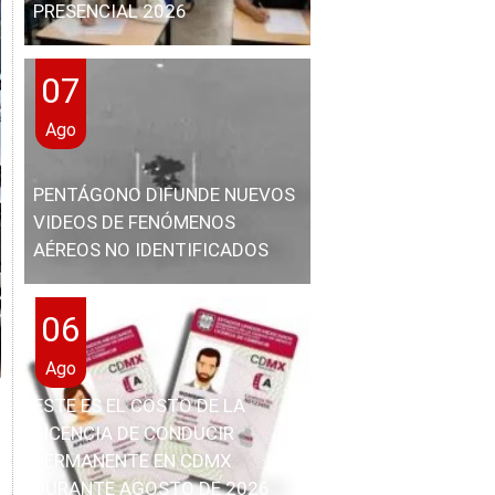
PRESENCIAL 2026
07
Ago
PENTÁGONO DIFUNDE NUEVOS
VIDEOS DE FENÓMENOS
AÉREOS NO IDENTIFICADOS
06
Ago
ESTE ES EL COSTO DE LA
LICENCIA DE CONDUCIR
PERMANENTE EN CDMX
DURANTE AGOSTO DE 2026