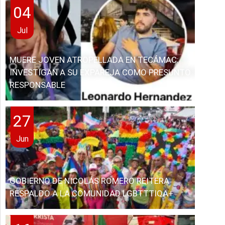
04
Jul
MUERE JOVEN ATROPELLADA EN TECÁMAC;
INVESTIGAN A SU EXPAREJA COMO PRESUNTO
RESPONSABLE
27
Jun
GOBIERNO DE NICOLÁS ROMERO REITERA
RESPALDO A LA COMUNIDAD LGBTTTIQA+