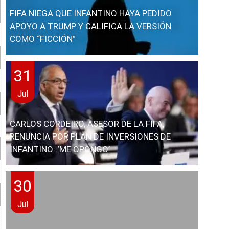
FIFA NIEGA QUE INFANTINO HAYA PEDIDO
APOYO A TRUMP Y CALIFICA LA VERSIÓN
COMO “FICCIÓN”
31
Jul
CARLOS CORDEIRO, ASESOR DE LA FIFA,
RENUNCIA POR PLAN DE INVERSIONES DE
INFANTINO: ‘ME OPONGO’
30
Jul