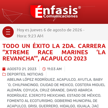
Hoy es jueves 6 de agosto de 2026 -
Hora: 9:23 AM
TODO UN ÉXITO LA 2DA. CARRERA
“XTREME RACE MARINES ‘LA
REVANCHA’”, ACAPULCO 2023
AGOSTO 21, 2023
11:03 AM
DEPORTES
,
NOTICIAS
ABELINA LÓPEZ RODRÍGUEZ
,
ACAPULCO
,
AYUTLA
,
BABY
´O
,
CHILPANCINGO
,
CIUDAD DE MEXICO
,
COSTERA MIGUEL
ALEMÁN
,
COYUCA
,
CRUZ GRANDE
,
DAVID ABARCA
RODRÍGUEZ
,
EJERCITO MEXICANO
,
ESTADO DE MÉXICO
,
FOMENTO AL ECOTURISMO
,
GOBIERNO MUNICIPAL DE
ACAPULCO
,
GRISI
,
GUERRERO
,
HIDALGO
,
IGUALA
,
JAC