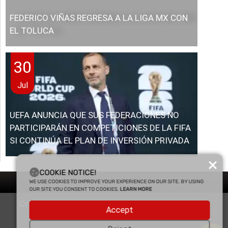
FEDERICO VIÑAS REGRESA A LA LIGA MX CON
EL TOLUCA
30
Jul
UEFA ANUNCIA QUE SUS FEDERACIONES NO
PARTICIPARÁN EN COMPETICIONES DE LA FIFA
SI CONTINÚA EL PLAN DE INVERSIÓN PRIVADA
COOKIE NOTICE!
WE USE COOKIES TO IMPROVE YOUR EXPERIENCE ON OUR SITE. BY USING
OUR SITE YOU CONSENT TO COOKIES.
LEARN MORE
Copyright © 2025 Enfasis Comunicaciones. Derechos
Accept
Reservados.