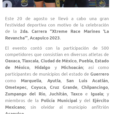
Este 20 de agosto se llevó a cabo una gran
festividad deportiva con motivo de la celebración
de la
2da. Carrera “Xtreme Race Marines ‘La
,
.
Revancha'”
Acapulco 2023
El evento contó con la participación de 500
competidores que consistían en diversos atletas de
,
,
,
,
Oaxaca
Tlaxcala
Ciudad de México
Puebla
Estado
,
y
; así como
de México
Hidalgo
Michoacán
participantes de municipios del estado de
Guerrero
como
,
,
,
Marquelia
Ayutla
San Luis Acatlán
,
,
,
,
Ometepec
Coyuca
Cruz Grande
Chilpancingo
,
,
e
; y
Zumpango del Río
Juchitán
Taxco
Iguala
miembros de la
y del
Policía Municipal
Ejército
; sin olvidar al municipio anfitrión
Mexicano
.
Acapulco