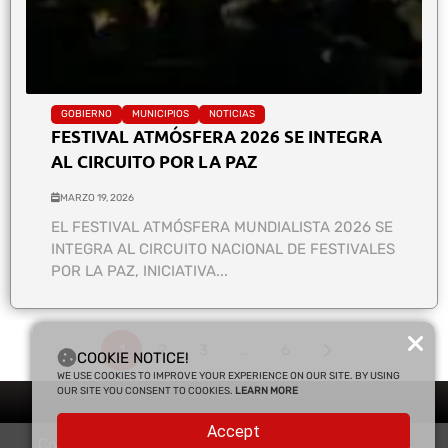
GOBIERNO
MUNICIPIOS
NOTICIAS
FESTIVAL ATMÓSFERA 2026 SE INTEGRA
AL CIRCUITO POR LA PAZ
MARZO 19, 2026
EL FESTIVAL ATMÓSFERA MUNDIALISTA 2026 SE
INTEGRA AL CIRCUITO NACIONAL DE FESTIVALES
POR LA PAZ, INICIATIVA...
1
2
3
…
6
COOKIE NOTICE!
WE USE COOKIES TO IMPROVE YOUR EXPERIENCE ON OUR SITE. BY USING
OUR SITE YOU CONSENT TO COOKIES.
LEARN MORE
Accept
Copyright © 2025 Enfasis Comunicaciones. Derechos